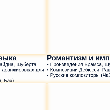
узыка
Романтизм и им
Гайдна, Шуберта;
• Произведения Брамса, Ш
в аранжировках для
• Композиции Дебюсси, Рав
• Русские композиторы (Чай
, Бах).