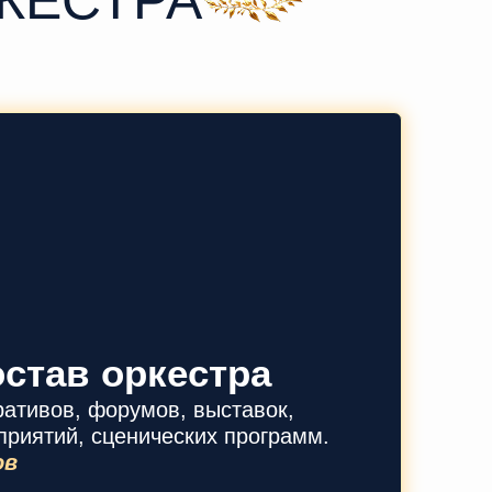
став оркестра
ративов, форумов, выставок,
риятий, сценических программ.
ов