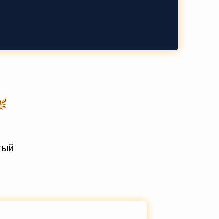
тый
: