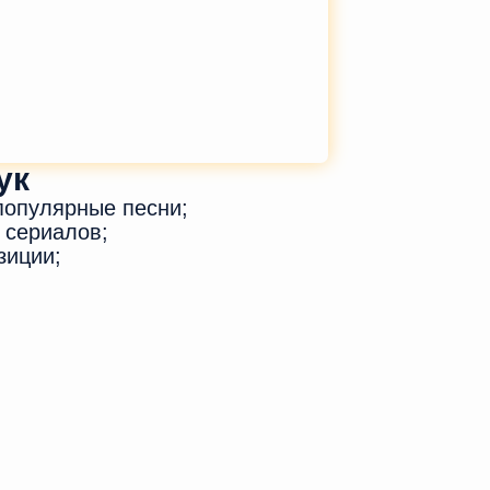
ук
популярные песни;
 сериалов;
зиции;