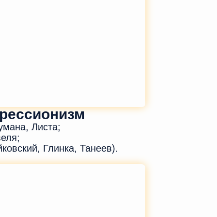
прессионизм
умана, Листа;
еля;
ковский, Глинка, Танеев).