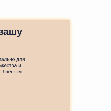
вашу
иально для
ржества и
с блеском.