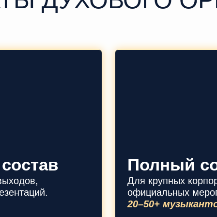
 состав
Полный со
выходов,
Для крупных корпо
езентаций.
официальных мероп
20–50+ музыкант