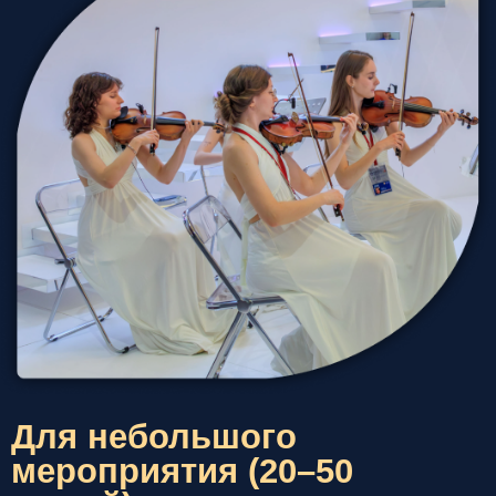
Для небольшого
мероприятия (20–50
гостей)
Пианист соло
— элегантный фон для
welcome, фуршета и ужина
Дуэт (скрипка + фортепиано)
— теплая,
праздничная подача без перегруза
Струнное трио
— более насыщенное звучание