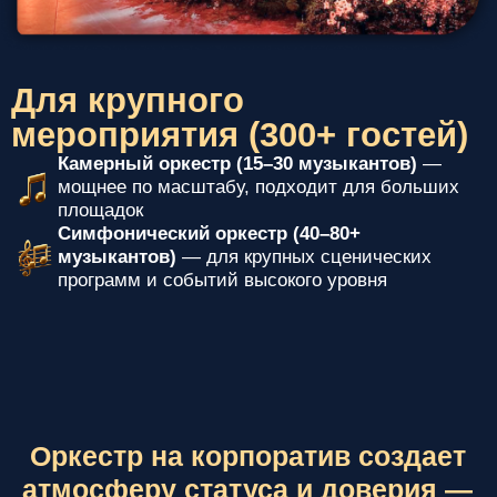
площадок
Симфонический оркестр (40–80+
музыкантов)
— для крупных сценических
программ и событий высокого уровня
Оркестр на корпоратив создает
атмосферу статуса и доверия —
для события, которое
запоминают
Живая музыка уместна там, где важны тон, бренд и
впечатление: от делового welcome до торжественного
финала. Подберём состав (от дуэта до
симфонического оркестра) и выстроим музыкальные
блоки под ваш тайминг: открытие, выход спикеров,
награждение, поздравления и завершение.