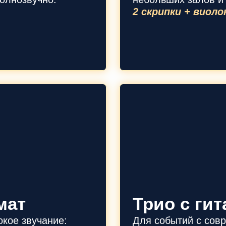
2 скрипки + виоло
мат
Трио с ги
кое звучание:
Для событий с совр