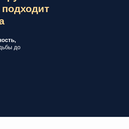
я подходит
а
ность,
дьбы до