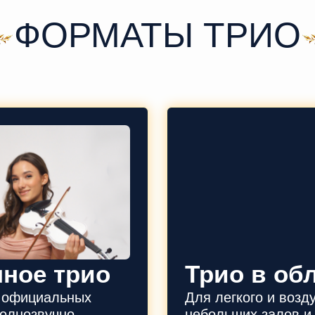
ФОРМАТЫ ТРИО
нное трио
Трио в об
, официальных
Для легкого и возд
олнозвучно.
небольших залов и