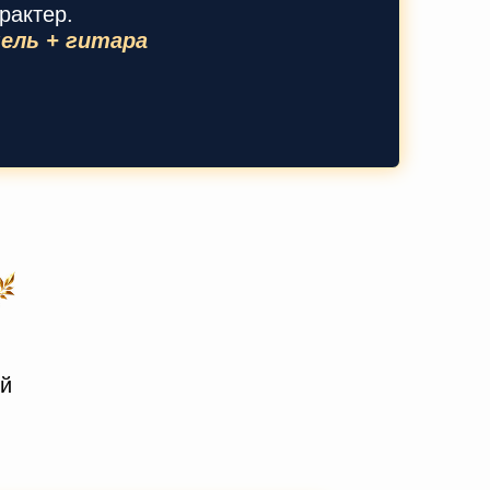
рактер.
чель + гитара
ый
: