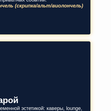
нчель (скрипка/альт/виолончель)
тарой
еменной эстетикой: каверы, lounge,