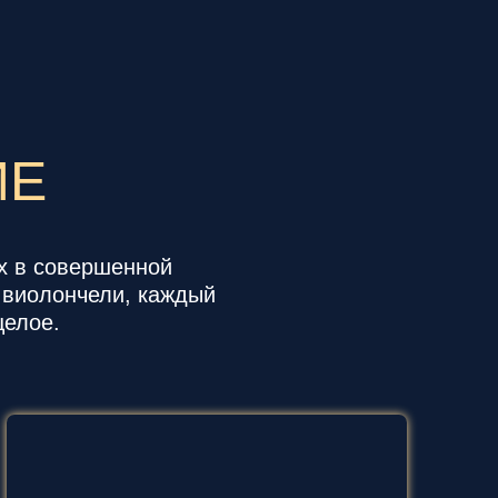
ИЕ
х в совершенной
и виолончели, каждый
целое.